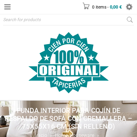
0 items
-
0,00
€
FUNDA INTERIOR PARA COJÍN DE
RESPALDO DE SOFÁ CON CREMALLERA –
75X55X16 CM (SIN RELLENO)
Inicio
›
Home Houseware
›