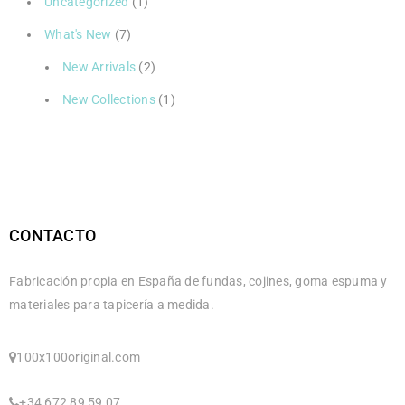
Uncategorized
(1)
What's New
(7)
New Arrivals
(2)
New Collections
(1)
CONTACTO
Fabricación propia en España de fundas, cojines, goma espuma y
materiales para tapicería a medida.
100x100original.com
+34 672 89 59 07