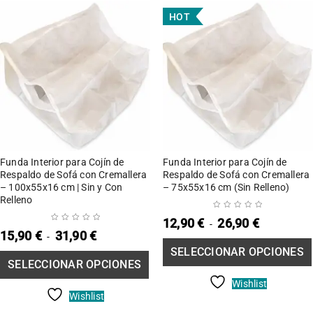
HOT
SELECCIONAR
SE
OPCIONES
Funda Interior para Cojín de
Funda Interior para Cojín de
Respaldo de Sofá con Cremallera
Respaldo de Sofá con Cremallera
– 100x55x16 cm | Sin y Con
– 75x55x16 cm (Sin Relleno)
Relleno
12,90
€
26,90
€
-
15,90
€
31,90
€
-
SELECCIONAR OPCIONES
SELECCIONAR OPCIONES
Wishlist
Wishlist