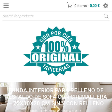
0 items
-
0,00
€
FUNDA INTERIOR PARA RELLENO DE
RESPALDO DE SOFÁ CON CREMALLERA
– 75X30X20 CM SIN Y CON RELLENO
Inicio
›
Home Houseware
›