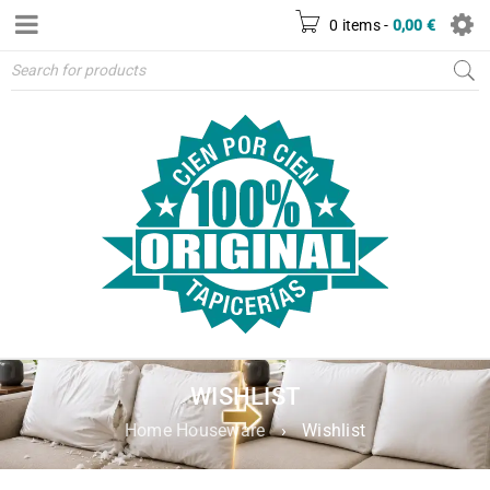
0 items
-
0,00
€
WISHLIST
Home Houseware
›
Wishlist