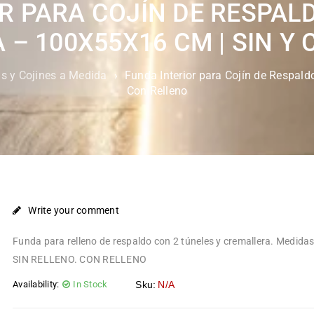
R PARA COJÍN DE RESPAL
– 100X55X16 CM | SIN Y
 y Cojines a Medida
›
Funda Interior para Cojín de Respal
Con Relleno
Write your comment
Funda para relleno de respaldo con 2 túneles y cremallera. Medid
SIN RELLENO. CON RELLENO
Availability:
In Stock
Sku:
N/A