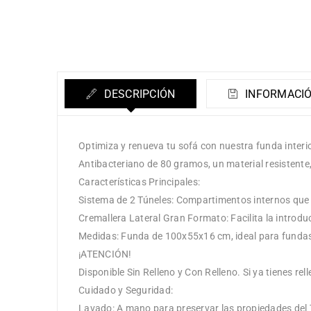
DESCRIPCIÓN
INFORMACIÓ
Optimiza y renueva tu sofá con nuestra funda interi
Antibacteriano de 80 gramos, un material resistente,
Características Principales:
Sistema de 2 Túneles: Compartimentos internos que e
Cremallera Lateral Gran Formato: Facilita la introducc
Medidas: Funda de 100x55x16 cm, ideal para funda
¡ATENCIÓN!
Disponible Sin Relleno y Con Relleno. Si ya tienes rel
Cuidado y Seguridad:
Lavado: A mano para preservar las propiedades del