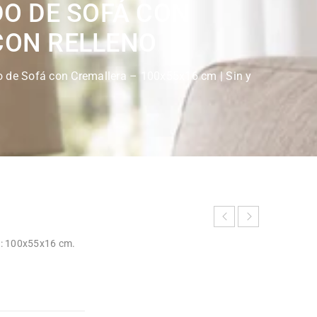
DO DE SOFÁ CON
 CON RELLENO
do de Sofá con Cremallera – 100x55x16 cm | Sin y
as: 100x55x16 cm.