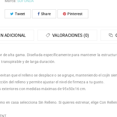
Marca:
SUFUNDA
Tweet
Share
Pinterest
N ADICIONAL
VALORACIONES (0)
C
or de alta gama. Diseñada específicamente para mantener la estructur
 transpirable y de larga duración.
vitan que el relleno se desplace o se agrupe, manteniendo el cojín sie
ión del relleno y permite ajustar el nivel de firmeza a tu gusto.
s exteriores con medidas máximas de 95x50x16 cm.
leno en casa selecciona Sin Relleno. Si quieres estrenar, elige Con Relle
 TNT.