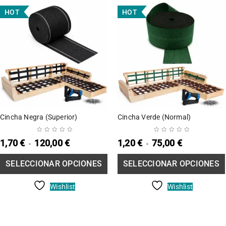
HOT
HOT
SELECCIONAR
SE
OPCIONES
Cincha Negra (Superior)
Cincha Verde (Normal)
1,70
€
120,00
€
1,20
€
75,00
€
-
-
SELECCIONAR OPCIONES
SELECCIONAR OPCIONES
Wishlist
Wishlist